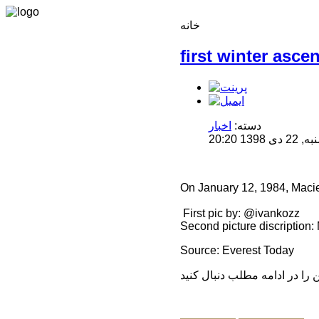
خانه
first winter asce
دسته:
اخبار
1 20:20
On January 12, 1984, Macie
First pic by: @ivankozz
Second picture discription:
Source: Everest Today