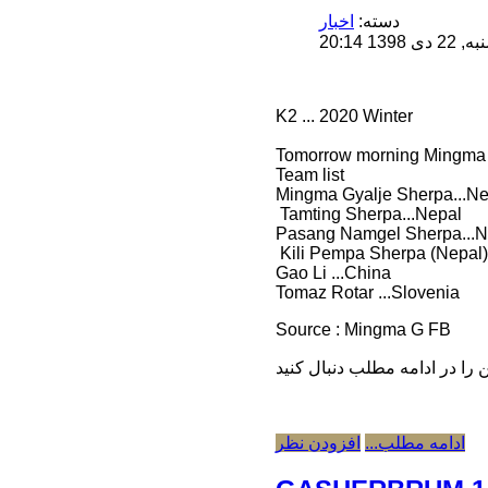
دسته:
اخبار
1 20:14
K2 ... 2020 Winter
Tomorrow morning Mingma G 
Team list
Mingma Gyalje Sherpa...Ne
Tamting Sherpa...Nepal
Pasang Namgel Sherpa...N
Kili Pempa Sherpa (Nepal) 
Gao Li ...China
Tomaz Rotar ...Slovenia
Source : Mingma G FB
ادامه مطلب...
افزودن نظر