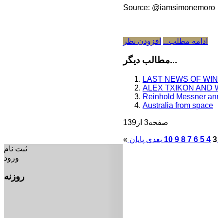
Source: @iamsimonemoro
ادامه مطلب...
افزودن نظر
مطالب دیگر...
LAST NEWS OF WI
ALEX TXIKON AND
Reinhold Messner an
Australia from space
صفحه3 از139
3
4
5
6
7
8
9
10
بعدی
«
ثبت نام
ورود
روزنه