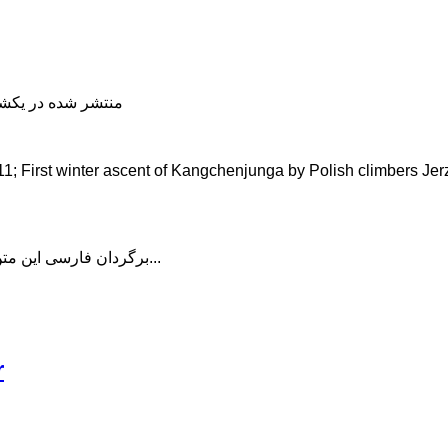
منتشر شده در یکشنبه, 22 دی 398
.11; First winter ascent of Kangchenjunga by Polish climbers J
برگردان فارسی این متن را در ادامه مطلب دنبال کنید...
r