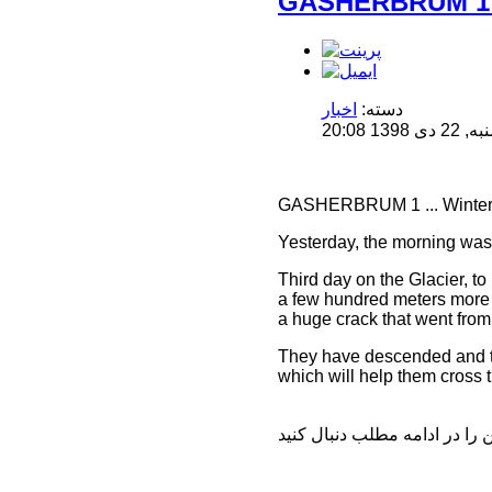
GASHERBRUM 1 .
دسته:
اخبار
1 20:08
GASHERBRUM 1 ... Winte
Yesterday, the morning was 
Third day on the Glacier, t
a few hundred meters more a
a huge crack that went from 
They have descended and tom
which will help them cross th