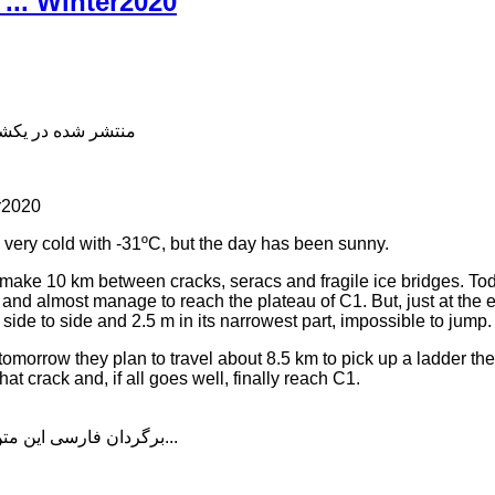
.. Winter2020
منتشر شده در یکشنبه, 22 دی 398
r2020
very cold with -31ºC, but the day has been sunny.
o make 10 km between cracks, seracs and fragile ice bridges. T
nd almost manage to reach the plateau of C1. But, just at the e
side to side and 2.5 m in its narrowest part, impossible to jump.
orrow they plan to travel about 8.5 km to pick up a ladder the
at crack and, if all goes well, finally reach C1.
برگردان فارسی این متن را در ادامه مطلب دنبال کنید...