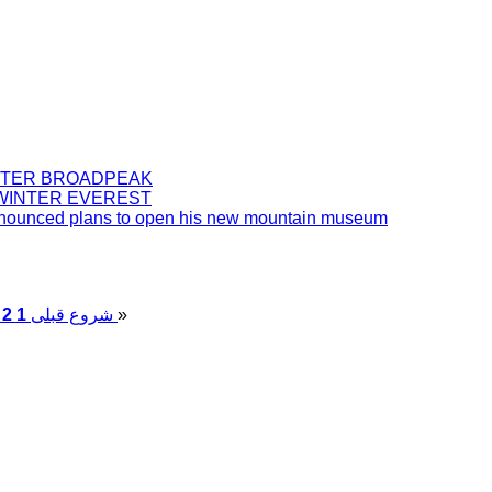
NTER BROADPEAK
 WINTER EVEREST
nounced plans to open his new mountain museum
»
پایان
شروع
قبلی
1
2