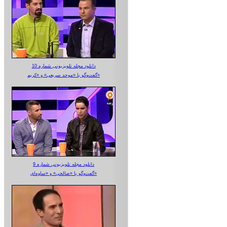
دانلود مجله تلویزیونی شماره 10
گفت‌وگو با «موحد سریعی» و «کریم»
دانلود مجله تلویزیونی شماره 9
گفت‌وگو با «صالحی» و «ساوه‌ای»