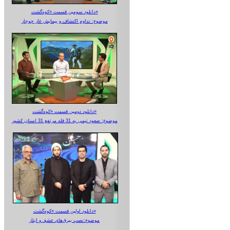
دانلود سومین قسمت «کوه‌گشت»
موضوع: تداوم اکتشاف و پیمایش غار جوجار
دانلود دومین قسمت «کوه‌گشت»
موضوع: صعود تیمی به 31 قله مرتفع 31 استان کشور
دانلود اولین قسمت «کوه‌گشت»
موضوع:نصب بیرق‌های عشق و ایثار