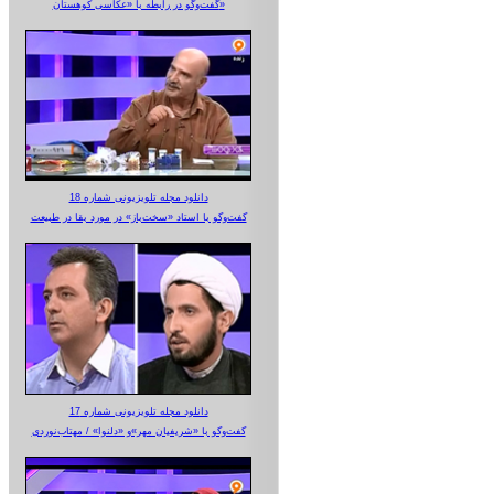
گفت‌وگو در رابطه با «عکاسی کوهستان»
دانلود مجله تلویزیونی شماره 18
گفت‌وگو با استاد «سخت‌باز» در مورد بقا در طبیعت
دانلود مجله تلویزیونی شماره 17
گفت‌وگو با «شریفیان مهر»‌و «دلنوا» / مهتاب‌نوردی