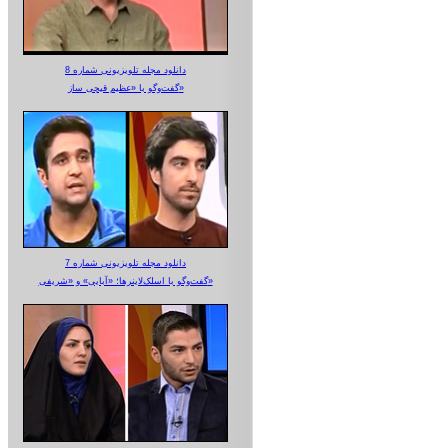
دانلود مجله تلویزیونی شماره 8
گفت‌وگو با «عظیم قیچی ساز»
دانلود مجله تلویزیونی شماره 7
گفت‌وگو با اسلک‌لاینرها؛ «آبایی» و «شریفی»