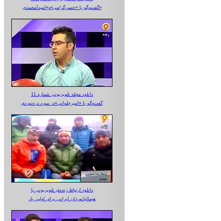
گفت‌وگو با «حسن‌گرامی»و«امیدآمحمدی»
دانلود مجله تلویزیونی شماره 11
گفت‌وگو با «امیرجلوانی»در مورد دره‌نوردی
دانلود ارتباط زنده‌ی تلویزیونی‌ با
هیمالیانوردان ایرانی برای اولین بار