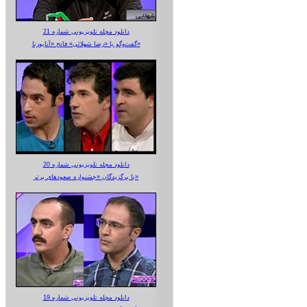
دانلود مجله تلویزیونی شماره 21
گفت‌وگو با «رضا شهلائی» فاتح «آناپورنا»
دانلود مجله تلویزیونی شماره 20
با برگزیدگان «جشنواره صعودهای برتر»
دانلود مجله تلویزیونی شماره 19