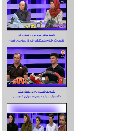
دانلود مجله تلویزیونی شماره 16
گفت‌وگو با «پروانه کاظمی» و «پرستو‌ ابریشمی»
دانلود مجله تلویزیونی شماره 15
گفت‌وگو درباره «دوچرخه‌سواری کوهستان»