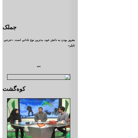
جملک
مغرور بودن به دانش خود، بدترين نوع ناداني است. «جرجي
تايلر»
***
کوه‌گشت