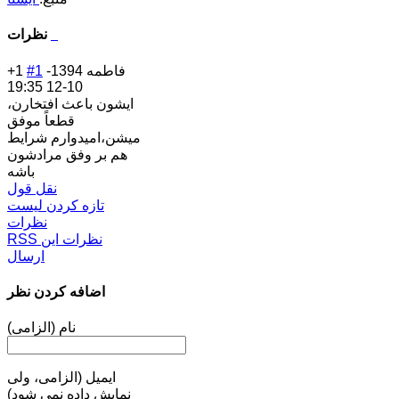
نظرات
فاطمه
1394-
#1
+1
10-12 19:35
ايشون باعث افتخارن،
قطعاً موفق
ميشن،اميدوارم شرايط
هم بر وفق مرادشون
باشه
نقل قول
تازه کردن لیست
نظرات
RSS نظرات این
ارسال
اضافه کردن نظر
نام (الزامی)
ایمیل (الزامی، ولی
نمایش داده نمی شود)