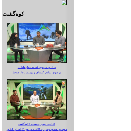
کوه‌گشت
دانلود سومین قسمت «کوه‌گشت»
موضوع: تداوم اکتشاف و پیمایش غار جوجار
دانلود دومین قسمت «کوه‌گشت»
موضوع: صعود تیمی به 31 قله مرتفع 31 استان کشور