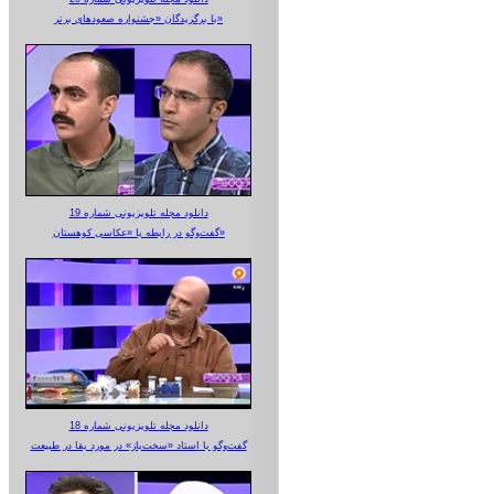
با برگزیدگان «جشنواره صعودهای برتر»
دانلود مجله تلویزیونی شماره 19
گفت‌وگو در رابطه با «عکاسی کوهستان»
دانلود مجله تلویزیونی شماره 18
گفت‌وگو با استاد «سخت‌باز» در مورد بقا در طبیعت