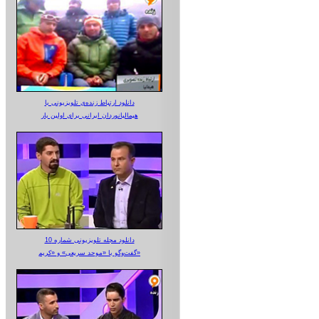
دانلود ارتباط زنده‌ی تلویزیونی‌ با
هیمالیانوردان ایرانی برای اولین بار
دانلود مجله تلویزیونی شماره 10
گفت‌وگو با «موحد سریعی» و «کریم»