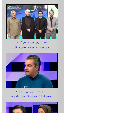
دانلود اولین قسمت «کوه‌گشت»
موضوع:نصب بیرق‌های عشق و ایثار
دانلود مجله تلویزیونی شماره 32
موضوع:ایرانگردی و جهانگردی ماجراجویانه