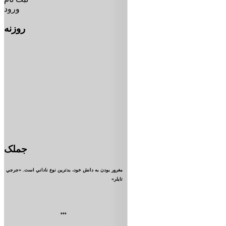
ورود
روزنه
جملک
مغرور بودن به دانش خود، بدترين نوع ناداني است. «جرجي
تايلر»
***