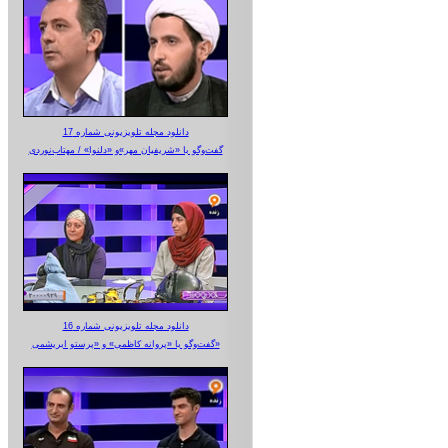
دانلود مجله تلویزیونی شماره 17
گفت‌وگو با «شریفیان مهر»‌و «دلنوا» / مهتاب‌نوردی
دانلود مجله تلویزیونی شماره 16
گفت‌وگو با «پروانه کاظمی» و «پرستو‌ ابریشمی»