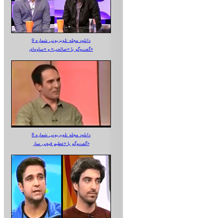
دانلود مجله تلویزیونی شماره 9
گفت‌وگو با «صالحی» و «ساوه‌ای»
دانلود مجله تلویزیونی شماره 8
گفت‌وگو با «عظیم قیچی ساز»