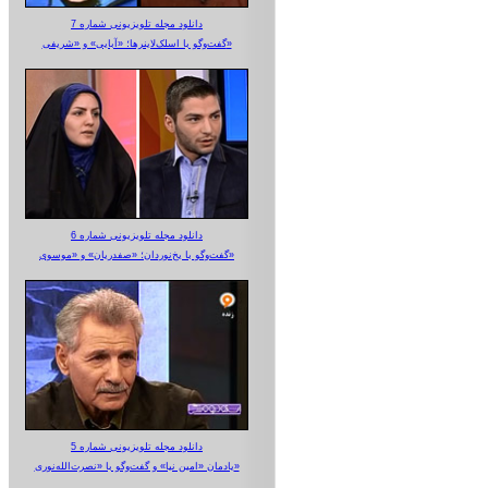
دانلود مجله تلویزیونی شماره 7
گفت‌وگو با اسلک‌لاینرها؛ «آبایی» و «شریفی»
دانلود مجله تلویزیونی شماره 6
گفت‌وگو با یخ‌نوردان؛ «صفدریان» و «موسوی»
دانلود مجله تلویزیونی شماره 5
یادمان «امین نیا» و گفت‌وگو با «نصرت‌الله‌نوری»