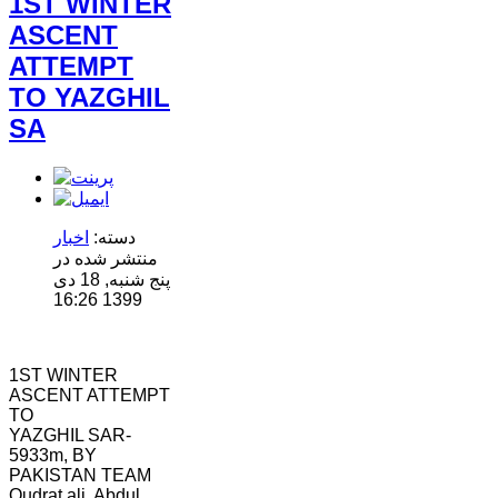
1ST WINTER
ASCENT
Plataforma Steam
ATTEMPT
ForoGuate
ForoCarros
TO YAZGHIL
SA
دسته:
اخبار
منتشر شده در
پنج شنبه, 18 دی
1399 16:26
1ST WINTER
ASCENT ATTEMPT
TO
YAZGHIL SAR-
5933m, BY
PAKISTAN TEAM
Qudrat ali, Abdul