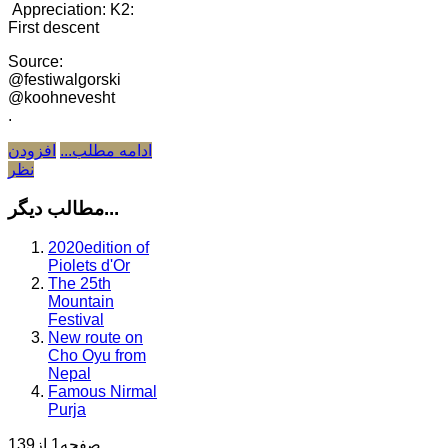
Appreciation: K2:
First descent
Source:
@festiwalgorski
@koohnevesht
.
ادامه مطلب...
افزودن
نظر
مطالب دیگر...
2020edition of
Piolets d'Or
The 25th
Mountain
Festival
New route on
Cho Oyu from
Nepal
Famous Nirmal
Purja
صفحه1 از139