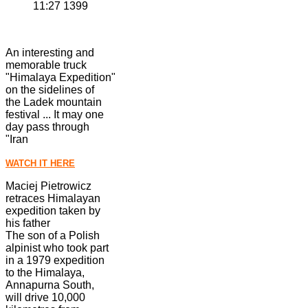
1399 11:27
An interesting and
memorable truck
"Himalaya Expedition"
on the sidelines of
the Ladek mountain
festival ... It may one
day pass through
"Iran
WATCH IT HERE
Maciej Pietrowicz
retraces Himalayan
expedition taken by
his father
The son of a Polish
alpinist who took part
in a 1979 expedition
to the Himalaya,
Annapurna South,
will drive 10,000