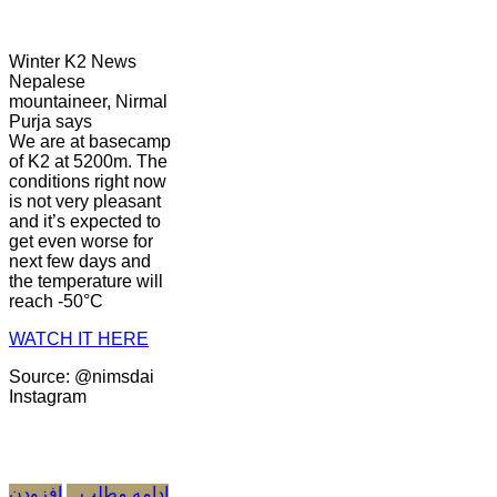
Winter K2 News
Nepalese
mountaineer, Nirmal
Purja says
We are at basecamp
of K2 at 5200m. The
conditions right now
is not very pleasant
and it’s expected to
get even worse for
next few days and
the temperature will
reach -50°C
WATCH IT HERE
Source: @nimsdai
Instagram
ادامه مطلب...
افزودن