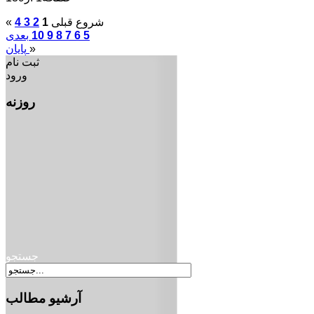
شروع
قبلی
1
2
3
4
«
5
6
7
8
9
10
بعدی
»
پایان
ثبت نام
ورود
روزنه
جستجو
آرشیو
مطالب