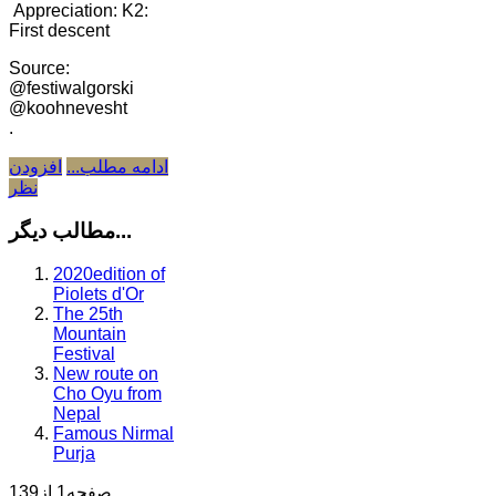
Appreciation: K2:
First descent
Source:
@festiwalgorski
@koohnevesht
.
ادامه مطلب...
افزودن
نظر
مطالب دیگر...
2020edition of
Piolets d'Or
The 25th
Mountain
Festival
New route on
Cho Oyu from
Nepal
Famous Nirmal
Purja
صفحه1 از139