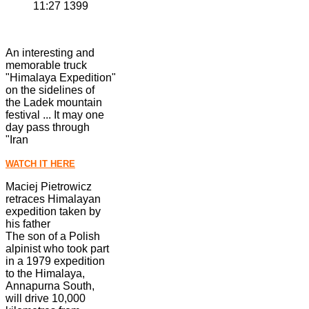
1399 11:27
An interesting and
memorable truck
"Himalaya Expedition"
on the sidelines of
the Ladek mountain
festival ... It may one
day pass through
"Iran
WATCH IT HERE
Maciej Pietrowicz
retraces Himalayan
expedition taken by
his father
The son of a Polish
alpinist who took part
in a 1979 expedition
to the Himalaya,
Annapurna South,
will drive 10,000