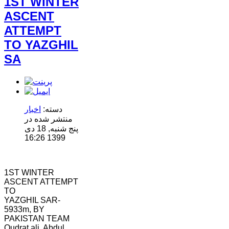
1ST WINTER
ASCENT
Plataforma Steam
ATTEMPT
ForoGuate
ForoCarros
TO YAZGHIL
SA
دسته:
اخبار
منتشر شده در
پنج شنبه, 18 دی
1399 16:26
1ST WINTER
ASCENT ATTEMPT
TO
YAZGHIL SAR-
5933m, BY
PAKISTAN TEAM
Qudrat ali, Abdul