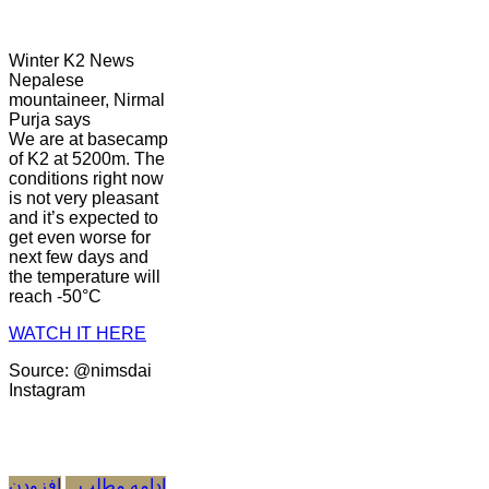
Winter K2 News
Nepalese
mountaineer, Nirmal
Purja says
We are at basecamp
of K2 at 5200m. The
conditions right now
is not very pleasant
and it’s expected to
get even worse for
next few days and
the temperature will
reach -50°C
WATCH IT HERE
Source: @nimsdai
Instagram
ادامه مطلب...
افزودن