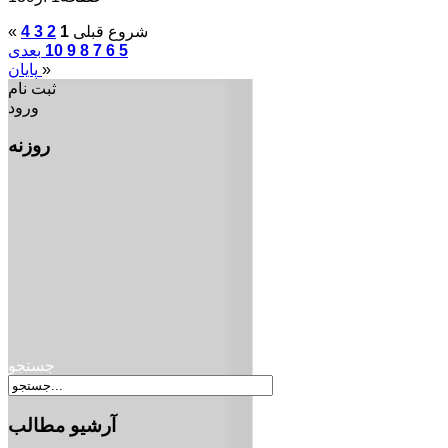
شروع
قبلی
1
2
3
4
«
5
6
7
8
9
10
بعدی
»
پایان
ثبت نام
ورود
روزنه
جستجو
آرشیو
مطالب