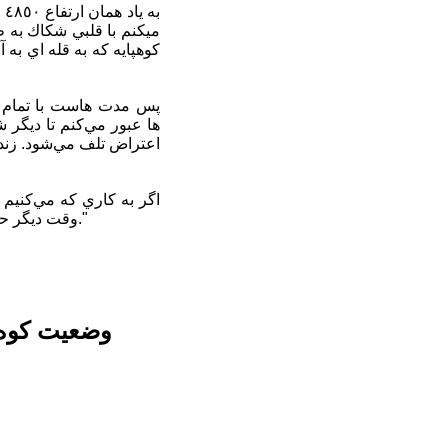
ب
ميكنم با قلبي شكاك به ط
كوهپايه كه به قله اي به 
پس مدت هاست با تمام توا
اعتراض تلف مي‌شود. زندگ
اگر به كاري كه مي‌كنيم 
وقت ديگر حسرت هيچ چيز را نمي‌خوريم و مطمئنيم كه هيچكس جاي ما را در جهاني به اين عظمت نخواهد گرفت."
وضعیت کوه‌