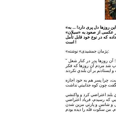
«پژمان جمشیدی» بازیکن سابق فوتبال کشورمان که مدتی‌ست وارد عرصه بازیگری شده؛ گویا این روزها دل پری دارد! ... به
ار عکسی از صعود به «سبلان»
ده که در نوع خود قابل تأمل
است !
«پژمان جمشیدی» نوشته:
" اين اولين عكسي است كه از من در روزنامه چاپ شد (كودكي ٨ ساله قله سبلان را فتح كرد)؛ آن روزها پدر در كنار شغل
اپ شد مردم آن روزها كه فكر
ست، چرا پسر هم به خود اجازه
ي بلند اعتراضي كرد و واكنشي
ايي كه رسيدم، فرياد اعتراضي
ول و شانس و پارتي مزين شدن