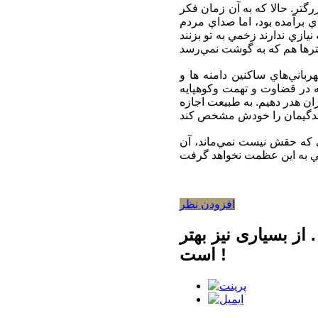
ادر بزرگتر. حالا كه به آن زمان فكر
ي برآمده بود، اما صداي مردم
يازي ندارند زخمي به تو بزنند
رباني‌هاي ساكنين دامنه ها و
كوهپايه‌‎ها عبور مي‌كنم تا ديگر شايد صدايي نشنوم. اما باز دلم مي‌سوزد، مي‌سوزد براي همه وقتي كه در قضاوت و تهمت و
ن هدر دهيم. به طبيعت اجازه
ي كه حقش نيست نمي‌ماند، آن
افزودن نظر
ز بسیاری نیز بهتر
است !