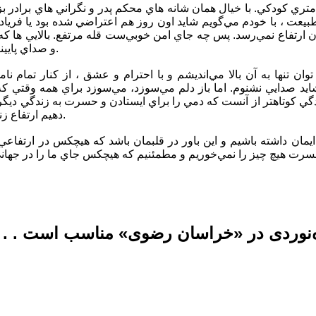
ه ياد همان ارتفاع ٤٨٥٠ متري كودكي. با خيال همان شانه هاي محكم پدر و نگراني هاي بر
بيعت ، با خودم مي‌گويم شايد اون روز هم اعتراضي شده بود يا فرياد
آن ارتفاع نمي‌رسد. پس چه جاي امن خوبي‌ست قله مرتفع. بالايي ها كه ن
و صداي پايينترها هم كه به گوشت نمي‌رسد.
ن تنها به آن بالا مي‌انديشم و با احترام و عشق ، از كنار تمام نامه
ي كوتاهتر از آنست كه دمي را براي ايستادن و حسرت به زندگي ديگرا
دهيم ارتفاع زندگيمان را خودش مشخص كند.
ايمان داشته باشيم و اين باور در قلبمان باشد كه هيچكس در ارتفاع
نوردی در «خراسان رضوی» مناسب است . . . ا