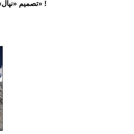
تصمیم «نپال» برای اعمال محدودیت بر کوه‌نوردان علاقه‌مند به صعود «اورست» !