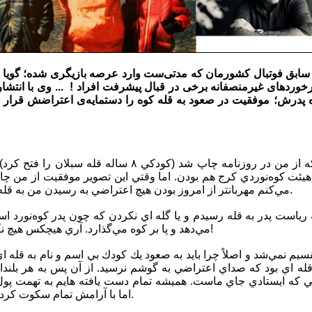
خوردهای غیرمنصفانه برخی در قبال پیشرفت افراد !‌ ... وی با انتش
 پدرش؛ موفقیت در صعود به قله کوه‌ را دستمایه‌ی اعتراضش قرار دا
يئت كوه‌نوردي كرج هم بودن. اما وقتي اين تصوير موفقيت از من چ
مي‌كنم مهربانتر از امروز بودن هيچ اعتراضي به رسيدن من به قله و ايستادنم بر آن بلندي نكردند.
رياست پدر به قله رسيدم و يا گله اي نكردن كه چون پدر كوه‌نورد ا
مي‌دهد و پا بر كوه مي‌گذارد. آري هيچكس هيچ نگفت چون كوه جذابيتي نداشت!
يم نمي‌شد و اصلاً چرا بايد به صعود يك كودك بي اسم و نام به قله ا
 قله اي بود كه صداي اعتراضي به گوشم نرسيد. از آن پس به هر بلند
نجايي كه ايستادي جاي ماست. هميشه تمام دست يافته هايم به تهمت پ
اما با آرامش تمام سكوت كردم. من سكوت قله را ديده بودم.