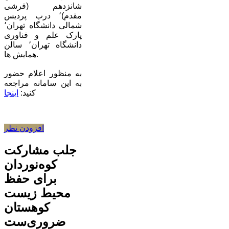
شانزدهم (فرشی
مقدم)٬ درب پردیس
شمالی دانشگاه تهران٬
پارک علم و فناوری
دانشگاه تهران٬ سالن
همایش ها.
به منظور اعلام حضور
به این سامانه مراجعه
کنید:
اینجا
افزودن نظر
جلب مشارکت
کوه‌نوردان
برای حفظ
محیط زیست
کوهستان
ضروری‌ست