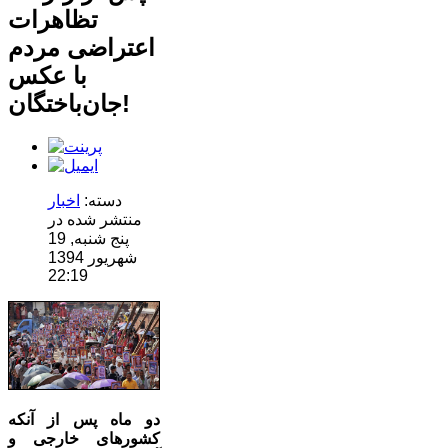
تظاهرات
اعتراضی مردم
با عکس
جان‌باختگان!
دسته:
اخبار
منتشر شده در
پنج شنبه, 19
شهریور 1394
22:19
دو ماه پس از آنکه
کشورهای خارجی و