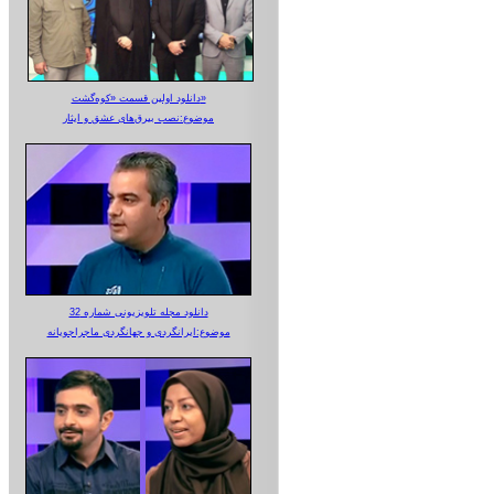
دانلود اولین قسمت «کوه‌گشت»
موضوع:نصب بیرق‌های عشق و ایثار
دانلود مجله تلویزیونی شماره 32
موضوع:ایرانگردی و جهانگردی ماجراجویانه