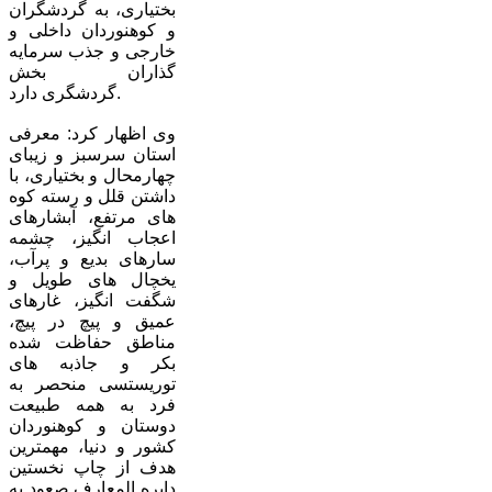
بختیاری، به گردشگران
و کوهنوردان داخلی و
خارجی و جذب سرمایه
گذاران بخش
گردشگری دارد.
وی اظهار کرد: معرفی
استان سرسبز و زیبای
چهارمحال و بختیاری، با
داشتن قلل و رسته کوه
های مرتفع، آبشارهای
اعجاب انگیز، چشمه
سارهای بدیع و پرآب،
یخچال های طویل و
شگفت انگیز، غارهای
عمیق و پیچ در پیچ،
مناطق حفاظت شده
بکر و جاذبه های
توریستسی منحصر به
فرد به همه طبیعت
دوستان و کوهنوردان
کشور و دنیا، مهمترین
هدف از چاپ نخستین
دایره المعارف صعود به