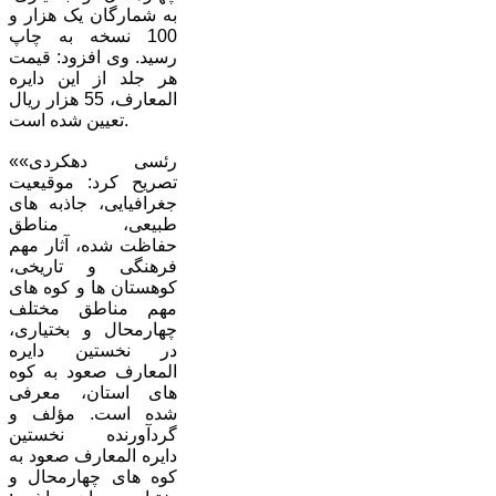
به شمارگان یک هزار و
100 نسخه به چاپ
رسید. وی افزود: قیمت
هر جلد از این دایره
المعارف، 55 هزار ریال
تعیین شده است.
«رئسی دهکردی»
تصریح کرد: موقیعیت
جغرافیایی، جاذبه های
طبیعی، مناطق
حفاظت شده، آثار مهم
فرهنگی و تاریخی،
کوهستان ها و کوه های
مهم مناطق مختلف
چهارمحال و بختیاری،
در نخستین دایره
المعارف صعود به کوه
های استان، معرفی
شده است. مؤلف و
گردآورنده نخستین
دایره المعارف صعود به
کوه های چهارمحال و