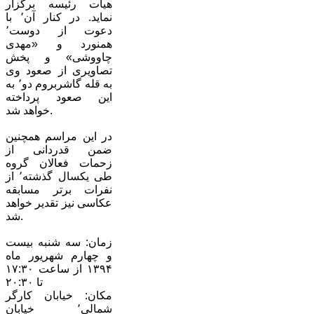
هیات رئیسه برگزار
نماید. در کنار آن٬ با
دعوت از دوست٬
همنورد و «مهدی
چاووشی» و پخش
تصاویری از صعود وی
به قله گاشربروم دو٬ به
این صعود پرداخته
خواهد شد.
در این مراسم همچنین
ضمن قدردانی از
زحمات فعالان گروه
طی یکسال گذشته٬ از
نفرات برتر مسابقه
عکاسی نیز تقدیر خواهد
شد.
زمان: سه شنبه بیست
و چهارم شهریور ماه
۱۳۹۴ از ساعت ۱۷:۳۰
تا ۲۰:۳۰
مکان: خیابان کارگر
شمالی٬ خیابان