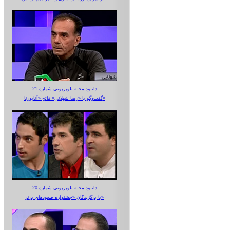
دانلود مجله تلویزیونی شماره 21
گفت‌وگو با «رضا شهلائی» فاتح «آناپورنا»
دانلود مجله تلویزیونی شماره 20
با برگزیدگان «جشنواره صعودهای برتر»