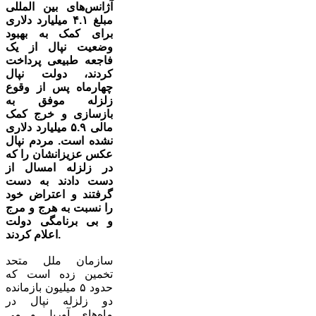
آژانس‌های بین المللی
مبلغ ۴.۱ میلیارد دلاری‌
برای کمک به بهبود
وضعیت نپال از یک
فاجعه طبیعی پرداخت
کردند، دولت نپال
چهارماه پس از وقوع
زلزله موفق به
بازسازی و خرج کمک
مالی ۵.۹ میلیارد دلاری
نشده است. مردم نپال
عکس عزیزانشان را که
در زلزله امسال از
دست دادند به دست
گرفتند و اعتراض خود
را نسبت به هرج و مرج
و بی برنامگی دولت
اعلام کردند.
سازمان ملل متحد
تخمین زده است که
حدود ۵ میلیون بازمانده
دو زلزله نپال در
ماه‌های آوریل و می