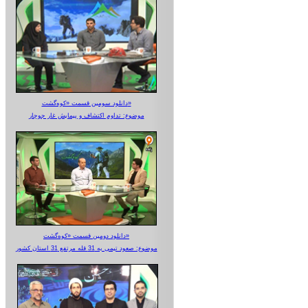
دانلود سومین قسمت «کوه‌گشت»
موضوع: تداوم اکتشاف و پیمایش غار جوجار
دانلود دومین قسمت «کوه‌گشت»
موضوع: صعود تیمی به 31 قله مرتفع 31 استان کشور