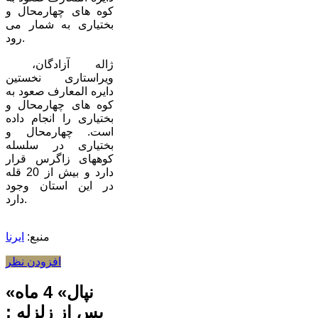
کوه های چهارمحال و
بختیاری به شمار می
رود.
ژاله آزادگان،
ویراستاری نخستین
دایره المعارف صعود به
کوه های چهارمحال و
بختیاری را انجام داده
است. چهارمحال و
بختیاری در سلسله
کوههای زاگرس قرار
دارد و بیش از 20 قله
در این استان وجود
دارد.
منبع:
ایرنا
افزودن نظر
«نپال» 4 ماه
پس از زلزله :