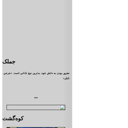
جملک
مغرور بودن به دانش خود، بدترين نوع ناداني است. «جرجي
تايلر»
***
کوه‌گشت