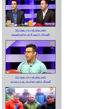
دانلود مجله تلویزیونی شماره 12
گفت‌وگو با «حسن‌گرامی»و«امیدآمحمدی»
دانلود مجله تلویزیونی شماره 11
گفت‌وگو با «امیرجلوانی»در مورد دره‌نوردی