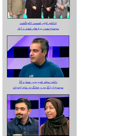
دانلود اولین قسمت «کوه‌گشت»
موضوع:نصب بیرق‌های عشق و ایثار
دانلود مجله تلویزیونی شماره 32
موضوع:ایرانگردی و جهانگردی ماجراجویانه