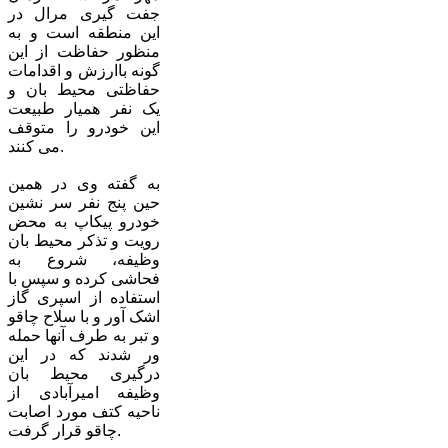
جفت گیری مرال در
این منطقه است و به
منظور حفاظت از این
گونه باارزش و اقدامات
حفاظتی محیط بان و
یک نفر همیار طبیعت
این خودرو را متوقف
می کنند.
به گفته وی در همین
حین پنج نفر سر نشین
خودرو پیکاپ به محض
رویت و تذکر محیط بان
وظیفه، شروع به
فحاشی کرده و سپس با
استفاده از اسپری گاز
اشک آور و با سلاح چاقو
و تبر به طرف آنها حمله
ور شدند که در این
درگیری محیط بان
وظیفه امیرآبادی از
ناحیه کتف مورد اصابت
چاقو قرار گرفت.