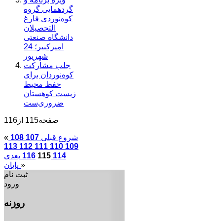
گردهمایی گروه
کوه‌نوردی فارغ
التحصیلان
دانشگاه صنعتی
امیرکبیر؛ 24
شهریور
جلب مشارکت
کوه‌نوردان برای
حفظ محیط
زیست کوهستان
ضروری‌ست
صفحه115 از116
شروع
قبلی
107
108
«
113
112
111
110
109
114
115
116
بعدی
»
پایان
ثبت نام
ورود
روزنه