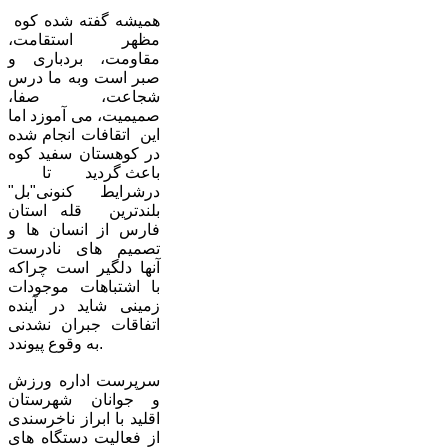
همیشه گفته شده کوه
مظهر استقامت،
مقاومت، بردباری و
صبر است وبه ما درس
شجاعت، صفا،
صمیمیت، می‏ آموزد اما
این اتقافات انجام شده
در کوهستان سفید کوه
باعث گردید تا
درشرایط کنونی"بل"
بلندترین قله استان
فارس از انسان ها و
تصمیم های نادرست
آنها دلگیر است چراکه
با اشتباهات موجودات
زمینی شاید در آینده
اتفاقات جبران نشدنی
به وقوع پیوندد.
سرپرست اداره ورزش
و جوانان شهرستان
اقلید با ابراز ناخرسندی
از فعالیت دستگاه های