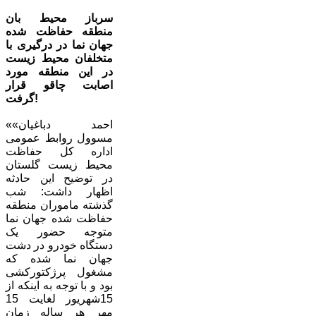
سرباز محیط بان
منطقه حفاظت شده
جهان نما در درگیری با
متخلفان محیط زیست
در این منطقه مورد
اصابت چاقو قرار
گرفت!
«احمد دباغیان»
مسوول روابط عمومی
اداره کل حفاظت
محیط زیست گلستان
در توضیح این حادثه
اظهار داشت: شب
گذشته ماموران منطقه
حفاظت شده جهان نما
متوجه حضور یک
دستگاه خودرو در دشت
جهان نما شده که
مشغول پرژکتورکشی
بود و با توجه به اینکه از
15شهریور لغایت 15
مهر هر ساله زمان