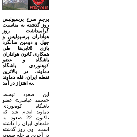
پرچم سرخ پرسپولیس
روز گذشته به مناسبت
گرامیداشت روز
هواداران پرسپولیس و
چهل و دومین سالگرد
بازی 6تایی‌ها طی
همکاری کانون هواداران
باشگاه و عضو
کوهنوردی باشگاه
دماوند، در بالاترین
نقطه ایران، قله دماوند
به اهتزاز در آمد.
این صعود توسط
«محمد عباسی» عضو
باشگاه کوه‌نوردی
دماوند انجام شد که
تاکنون 22 صعود به
قله‌های ایران را داشته
است. وی روز گذشته
در آخرین مرحله صعود،