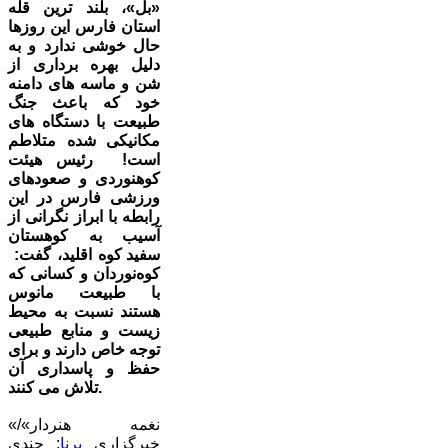
«بل»، بلند ترین قله
استان فارس این روزها
حال خوشی ندارد و به
دلیل بهره برداری از
شن و ماسه های دامنه
خود که باعث جنگ
طبیعت با دستگاه های
مکانیکی شده متلاطم
است! رئیس هیئت
کوهنوردی و صعودهای
ورزشی فارس در این
رابطه با ابراز نگرانی از
آسیب به کوهستان
سفید کوه اقلید، گفت:
کوه‌نوردان و کسانی که
با طبیعت مانوس
هستند نسبت به محیط
زیست و منابع طبیعی
توجه خاص دارند و برای
حفظ و پاسداری آن
تلاش می کنند.
«نغمه هنردار»/
خبرگزاری
برنا
: چندی