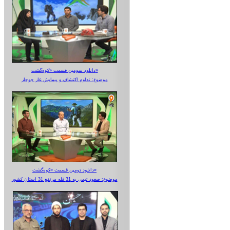
دانلود سومین قسمت «کوه‌گشت»
موضوع: تداوم اکتشاف و پیمایش غار جوجار
دانلود دومین قسمت «کوه‌گشت»
موضوع: صعود تیمی به 31 قله مرتفع 31 استان کشور