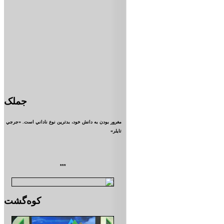
جملک
مغرور بودن به دانش خود، بدترين نوع ناداني است. «جرجي
تايلر»
***
کوه‌گشت