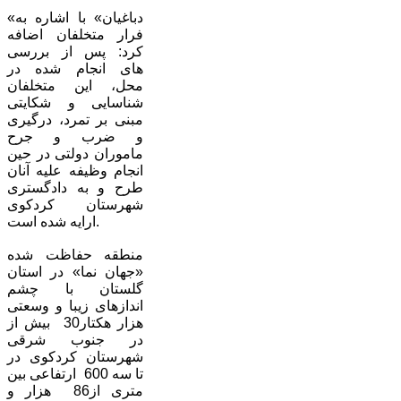
«دباغیان» با اشاره به
فرار متخلفان اضافه
کرد: پس از بررسی
های انجام شده در
محل، این متخلفان
شناسایی و شکایتی
مبنی بر تمرد، درگیری
و ضرب و جرح
ماموران دولتی در حین
انجام وظیفه علیه آنان
طرح و به دادگستری
شهرستان کردکوی
ارایه شده است.
منطقه حفاظت شده
«جهان نما» در استان
گلستان با چشم
اندازهای زیبا و وسعتی
بیش از ‎ 30هزار هکتار
در جنوب شرقی
شهرستان کردکوی در
ارتفاعی بین ‎ 600 تا سه
هزار و ‎ 86متری از