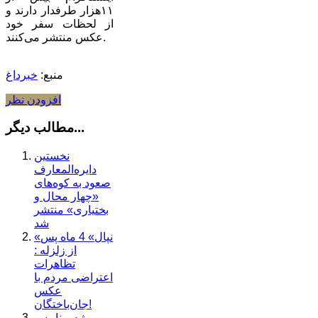
۱۱هزار طرفدار دارند و
از لحظات سفر خود
عکس منتشر می‌کنند.
منبع:
خبرداغ
افزودن نظر
مطالب دیگر...
نخستین
دایره‌المعارف
صعود به کوه‌های
«چهار محال و
بختیاری» منتشر
شد
«نپال» 4 ماه پس
از زلزله :
تظاهرات
اعتراضی مردم با
عکس
جان‌باختگان!
ویژه برنامه و