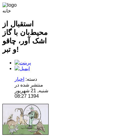
خانه
استقبال از
محیط‌بان با گاز
اشک آور، چاقو
و تبر!
دسته:
اخبار
منتشر شده در
شنبه, 21 شهریور
1394 08:27